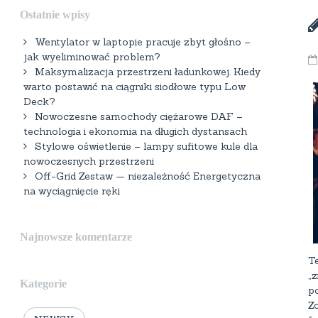
Ostatnie wpisy
Wentylator w laptopie pracuje zbyt głośno –
jak wyeliminować problem?
Maksymalizacja przestrzeni ładunkowej. Kiedy
warto postawić na ciągniki siodłowe typu Low
Deck?
Nowoczesne samochody ciężarowe DAF –
technologia i ekonomia na długich dystansach
Stylowe oświetlenie – lampy sufitowe kule dla
nowoczesnych przestrzeni
Off-Grid Zestaw — niezależność Energetyczna
na wyciągnięcie ręki
Najnowsze komentarze
T
„
Kategorie
p
Z