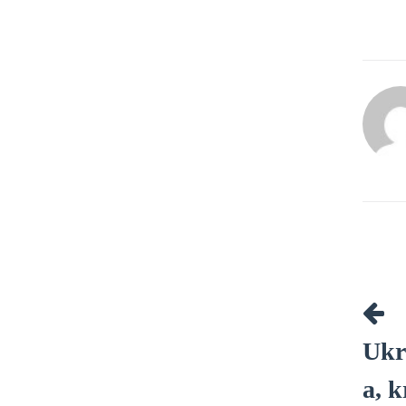
P
Ukr
a, k