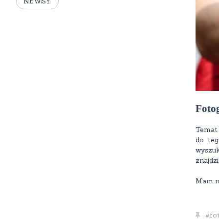
NEWSY
Fotog
Temat 
do teg
wyszuk
znajdz
Mam na
fo