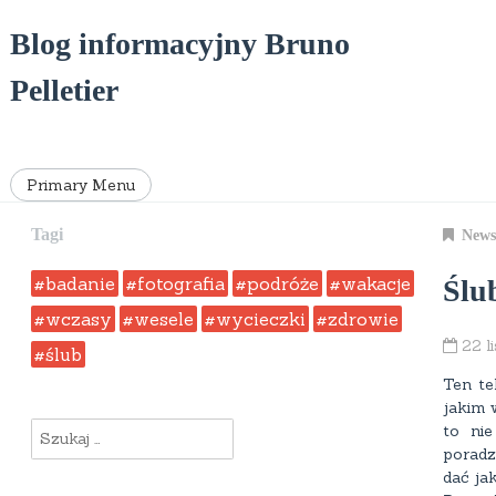
Skip
to
Blog informacyjny Bruno
content
Pelletier
Primary Menu
Tagi
News
badanie
fotografia
podróże
wakacje
Ślu
wczasy
wesele
wycieczki
zdrowie
22 l
ślub
Ten te
jakim 
Szukaj:
to nie
poradz
dać ja