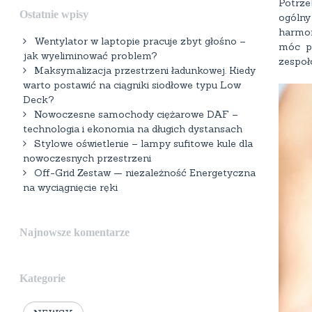
Potrze
Ostatnie wpisy
ogólny
harmon
Wentylator w laptopie pracuje zbyt głośno –
móc pr
jak wyeliminować problem?
zespołó
Maksymalizacja przestrzeni ładunkowej. Kiedy
warto postawić na ciągniki siodłowe typu Low
Deck?
Nowoczesne samochody ciężarowe DAF –
technologia i ekonomia na długich dystansach
Stylowe oświetlenie – lampy sufitowe kule dla
nowoczesnych przestrzeni
Off-Grid Zestaw — niezależność Energetyczna
na wyciągnięcie ręki
Najnowsze komentarze
Kategorie