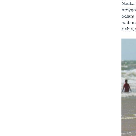
Nauka 
przygo
odłam 
nad mo
siebie