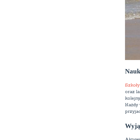
Nauka
Szkoły
oraz la
kolejn
Każdy 
przyja
Wyją
Aktywn