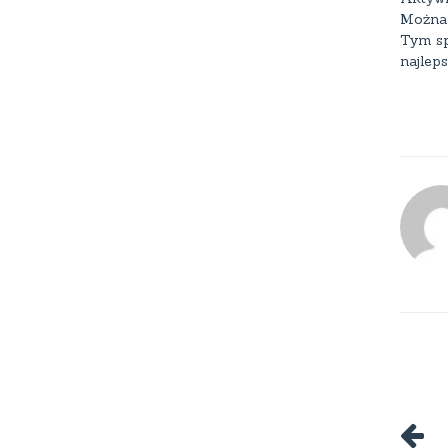
Można 
Tym sp
najlep