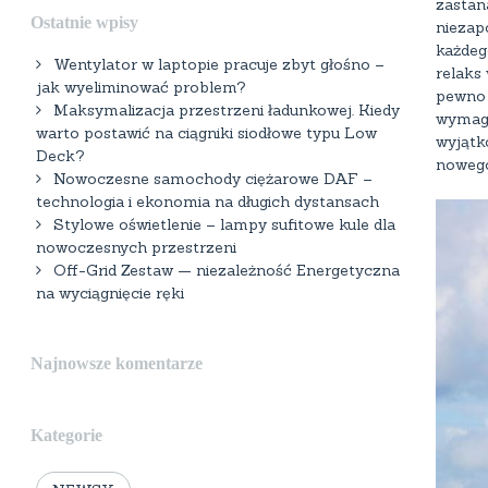
zastan
Ostatnie wpisy
niezap
każdeg
Wentylator w laptopie pracuje zbyt głośno –
relaks
jak wyeliminować problem?
pewno 
Maksymalizacja przestrzeni ładunkowej. Kiedy
wymaga
warto postawić na ciągniki siodłowe typu Low
wyjątk
Deck?
nowego
Nowoczesne samochody ciężarowe DAF –
technologia i ekonomia na długich dystansach
Stylowe oświetlenie – lampy sufitowe kule dla
nowoczesnych przestrzeni
Off-Grid Zestaw — niezależność Energetyczna
na wyciągnięcie ręki
Najnowsze komentarze
Kategorie