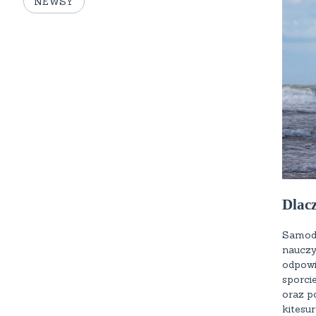
NEWSY
Dlacz
Samodz
nauczy
odpowi
sporci
oraz p
kitesur