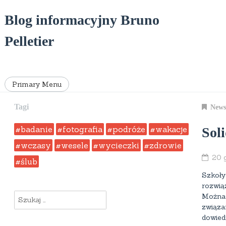
Skip
to
Blog informacyjny Bruno
content
Pelletier
Primary Menu
Tagi
News
badanie
fotografia
podróże
wakacje
Sol
wczasy
wesele
wycieczki
zdrowie
20 
ślub
Szkoły
rozwią
Szukaj:
Można 
związa
dowiedz