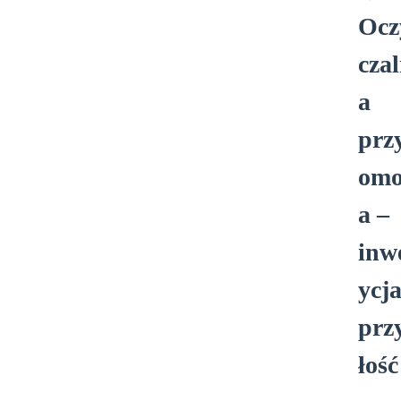
P
Ocz
czal
n
a
prz
om
a –
inw
ycj
prz
łość