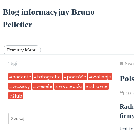
Skip
to
Blog informacyjny Bruno
content
Pelletier
Primary Menu
Tagi
News
badanie
fotografia
podróże
wakacje
Pol
wczasy
wesele
wycieczki
zdrowie
10 
ślub
Rachu
firmy
Szukaj:
Jest t