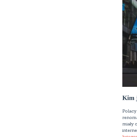
Kim j
Polacy
renomą
miały c
interne
ksiego