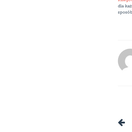
dla każ
sposób
P