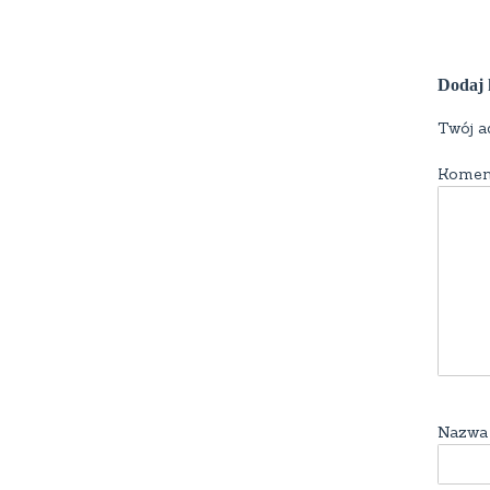
Dodaj 
Twój a
Komen
Nazw