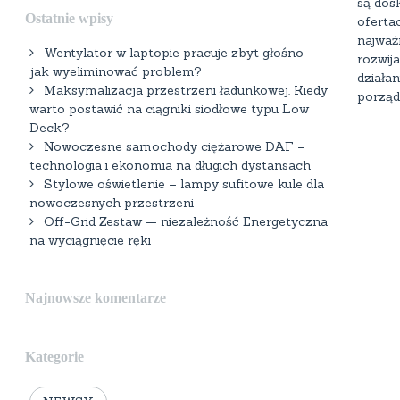
są dos
Ostatnie wpisy
ofertac
najważ
Wentylator w laptopie pracuje zbyt głośno –
rozwij
jak wyeliminować problem?
działa
Maksymalizacja przestrzeni ładunkowej. Kiedy
porząd
warto postawić na ciągniki siodłowe typu Low
Deck?
Nowoczesne samochody ciężarowe DAF –
technologia i ekonomia na długich dystansach
Stylowe oświetlenie – lampy sufitowe kule dla
nowoczesnych przestrzeni
Off-Grid Zestaw — niezależność Energetyczna
na wyciągnięcie ręki
Najnowsze komentarze
Kategorie