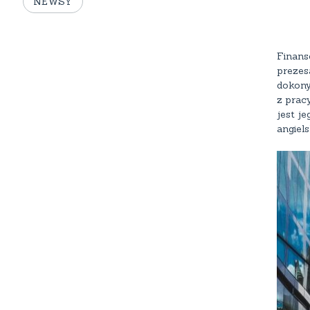
NEWSY
Finans
prezes
dokony
z pracy
jest j
angiels