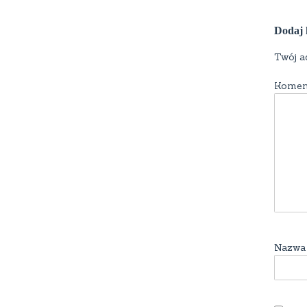
Dodaj 
Twój a
Komen
Nazw