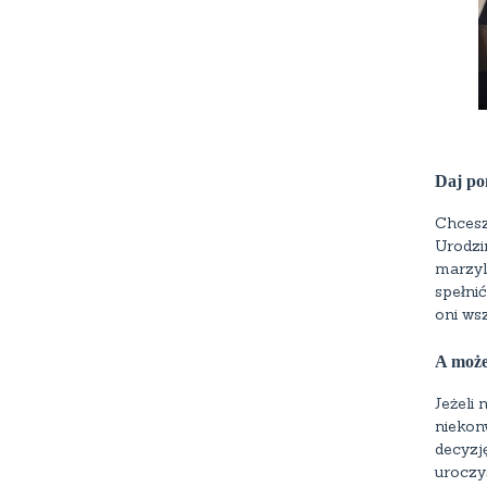
Daj po
Chcesz
Urodzi
marzyl
spełni
oni ws
A może
Jeżeli 
niekon
decyzj
uroczy