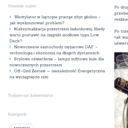
Ostatnie wpisy
Po dru
przebi
Wentylator w laptopie pracuje zbyt głośno –
realiz
jak wyeliminować problem?
Maksymalizacja przestrzeni ładunkowej. Kiedy
Po trz
warto postawić na ciągniki siodłowe typu Low
tak wa
Deck?
uświet
Nowoczesne samochody ciężarowe DAF –
technologia i ekonomia na długich dystansach
Stylowe oświetlenie – lampy sufitowe kule dla
nowoczesnych przestrzeni
Off-Grid Zestaw — niezależność Energetyczna
na wyciągnięcie ręki
Najnowsze komentarze
Kategorie