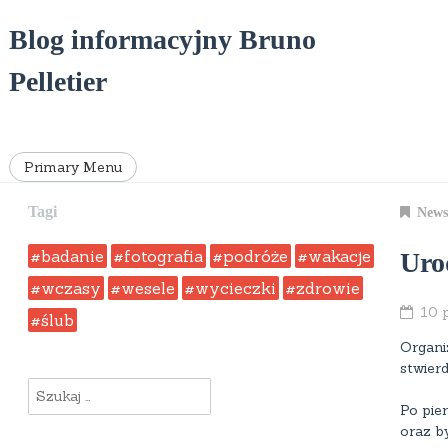
Skip
to
Blog informacyjny Bruno
content
Pelletier
Primary Menu
Tagi
News
badanie
fotografia
podróże
wakacje
Uro
wczasy
wesele
wycieczki
zdrowie
10 
ślub
Organi
stwier
Szukaj:
Po pie
oraz by