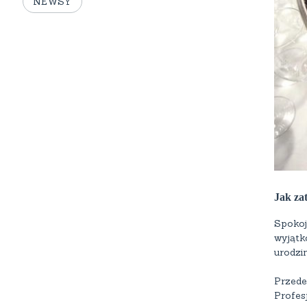
NEWSY
Jak za
Spokoj
wyjątk
urodzi
Przede
Profesj