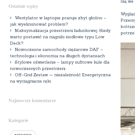
nią we 
Ostatnie wpisy
Wyglą
Wentylator w laptopie pracuje zbyt głośno –
Przem
jak wyeliminować problem?
krótsz
Maksymalizacja przestrzeni ładunkowej. Kiedy
potrze
warto postawić na ciągniki siodłowe typu Low
Deck?
Nowoczesne samochody ciężarowe DAF –
technologia i ekonomia na długich dystansach
Stylowe oświetlenie – lampy sufitowe kule dla
nowoczesnych przestrzeni
Off-Grid Zestaw — niezależność Energetyczna
na wyciągnięcie ręki
Najnowsze komentarze
Kategorie