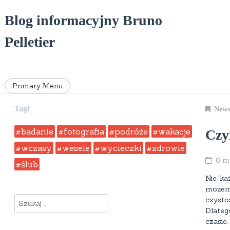
Skip
to
Blog informacyjny Bruno
content
Pelletier
Primary Menu
Tagi
News
badanie
fotografia
podróże
wakacje
Czy
wczasy
wesele
wycieczki
zdrowie
8 m
ślub
Nie ka
możemy
Szukaj:
czysto
Dlateg
czasie