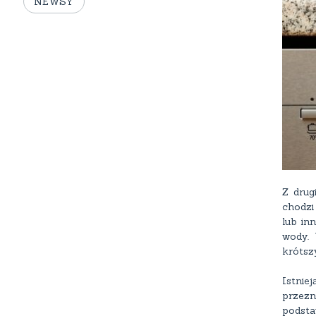
NEWSY
Z drug
chodzi
lub in
wody. 
krótsz
Istnie
przezn
podsta