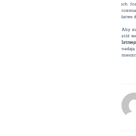
ich fo
rozmia
łatwe 
Aby za
stół w
Istnie
nadają
mieszc